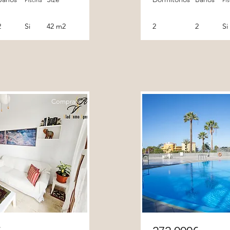
Piscina
Pis
2
Si
42 m2
2
2
Si
Comprar