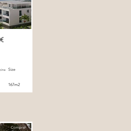
0€
Size
cina
167m2
Comprar