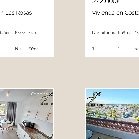
€
272.000€
en Las Rosas
Vivienda en Cost
Baños
Size
Dormitorios
Baños
Piscina
Pis
1
No
79m2
1
1
Si
Comprar