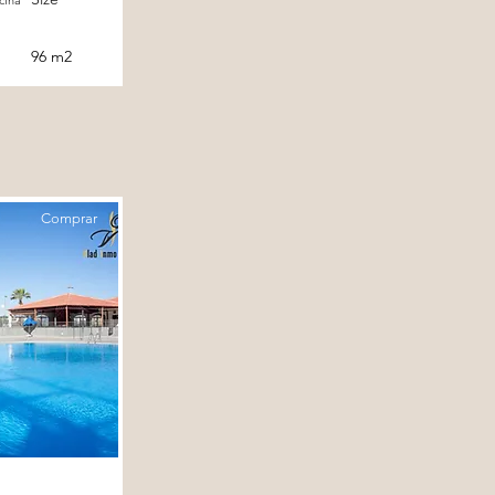
cina
96 m2
Comprar