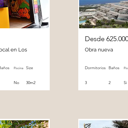
Desde 625.00
ocal en Los
Obra nueva
Baños
Size
Dormitorios
Baños
Piscina
Pis
1
No
30m2
3
2
Si
Comprar