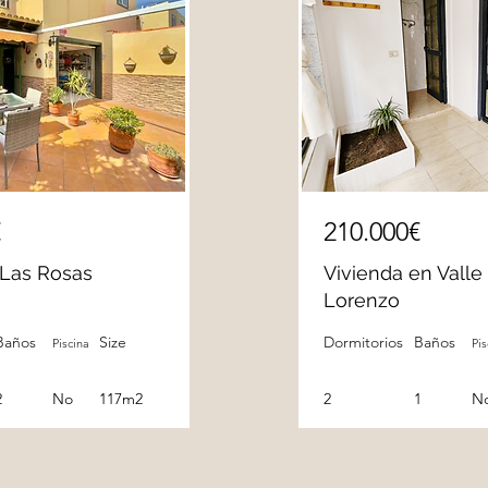
€
210.000€
 Las Rosas
Vivienda en Valle
Lorenzo
Baños
Size
Dormitorios
Baños
Piscina
Pis
2
No
117m2
2
1
N