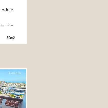
a Adeje
Size
cina
59m2
Comprar