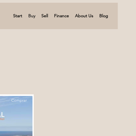
Start
Buy
Sell
Finance
About Us
Blog
Comprar