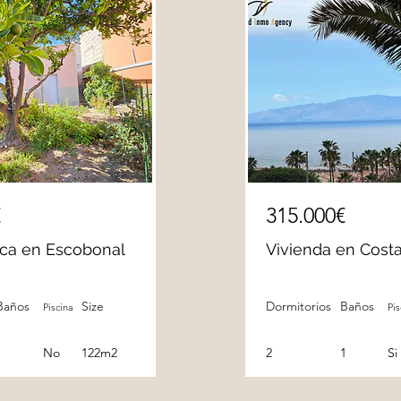
€
315.000€
ica en Escobonal
Vivienda en Cost
Baños
Size
Dormitorios
Baños
Piscina
Pis
1
No
122m2
2
1
Si