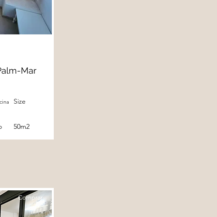
Palm-Mar
Size
cina
o
50m2
Comprar