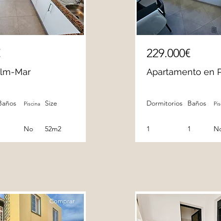
€
229.000€
alm-Mar
Apartamento en 
Baños
Size
Dormitorios
Baños
Piscina
Pis
1
No
52m2
1
1
N
Comprar