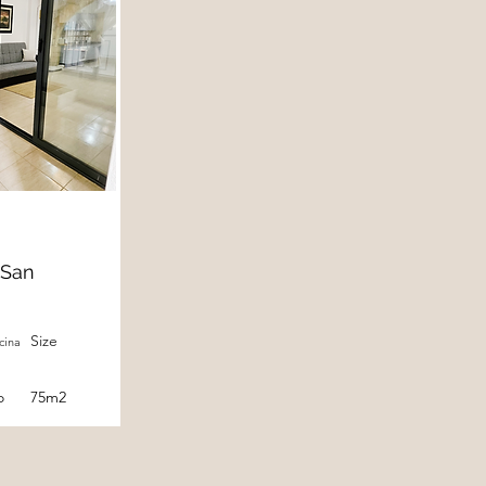
 San
Size
cina
o
75m2