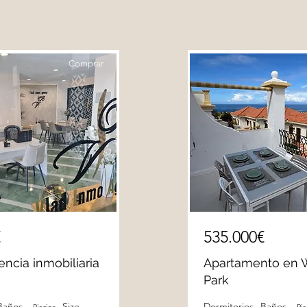
Comprar
€
535.000€
encia inmobiliaria
Apartamento en 
Park
Baños
Size
Dormitorios
Baños