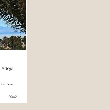
a Adeje
Size
cina
100m2