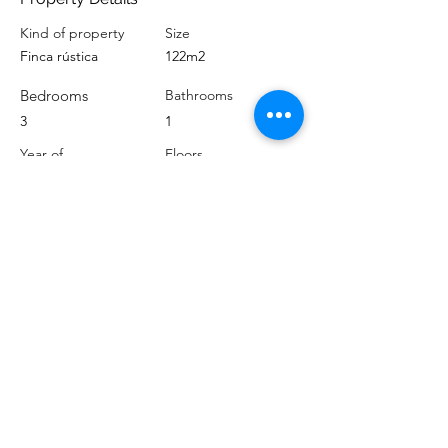
Kind of property
Size
Finca rústica
122m2
Bedrooms
Bathrooms
3
1
Year of
Floors
construction
No
No
Location
El Escobonal, Santa Cruz de Tenerife,
España