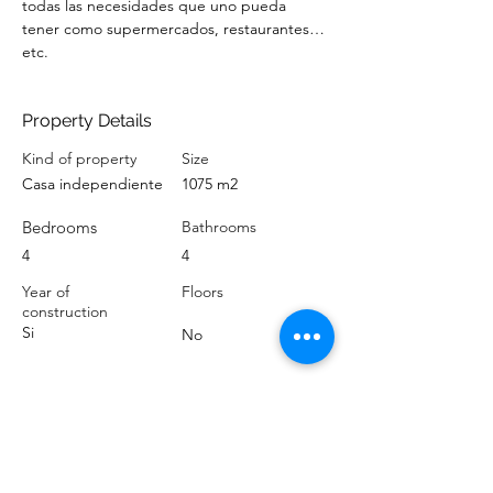
todas las necesidades que uno pueda 
tener como supermercados, restaurantes…
etc.
Property Details
Kind of property
Size
Casa independiente
1075 m2
Bedrooms
Bathrooms
4
4
Year of
Floors
construction
Si
No
Location
Forcarey, Pontevedra, España