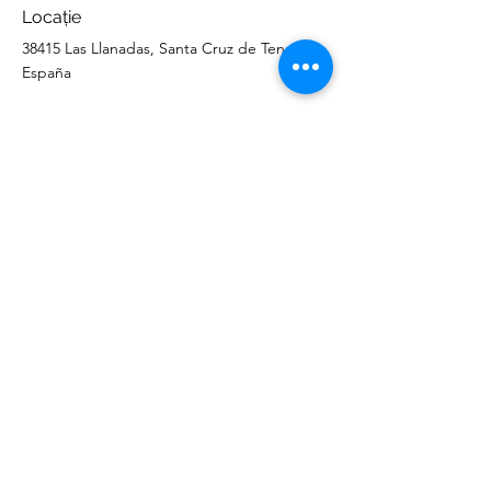
Locație
38415 Las Llanadas, Santa Cruz de Tenerife,
España
Contact agent
Catalina Vlad
+34 663 946 945