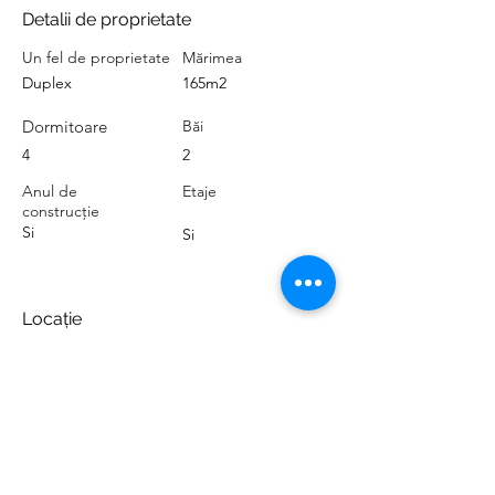
Detalii de proprietate
Un fel de proprietate
Mărimea
Duplex
165m2
Dormitoare
Băi
4
2
Anul de
Etaje
construcție
Si
Si
Locație
38639 Golf del Sur, Santa Cruz de Tenerife,
España