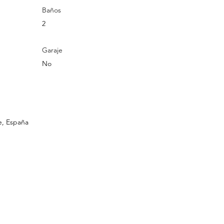
Baños
2
Garaje
No
e, España