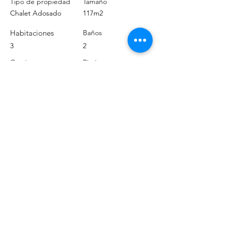
Tipo de propiedad
Tamaño
Chalet Adosado
117m2
Habitaciones
Baños
3
2
Garaje
Piscina
Sí
No
Localización
38631 Las Rosas, Santa Cruz de Tenerife,
España