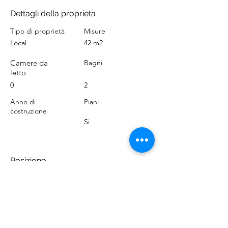
Dettagli della proprietà
Tipo di proprietà
Misure
Local
42 m2
Camere da
Bagni
letto
0
2
Anno di
Piani
costruzione
Si
Posizione
Playa Paraíso, 38678 Adeje, Santa Cruz de
Tenerife, España