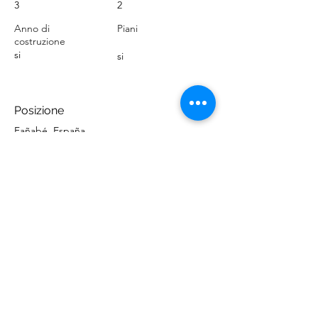
3
2
Anno di
Piani
costruzione
si
si
Posizione
Fañabé, España